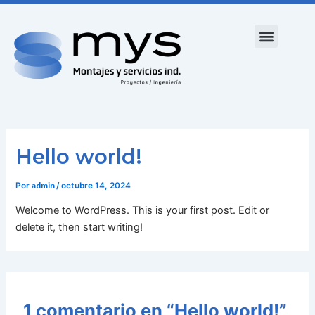
Ir
al
Menu
contenido
Qué hacemos
Universidad MYS
Hello world!
admin
Por
/
octubre 14, 2024
Welcome to WordPress. This is your first post. Edit or
delete it, then start writing!
1 comentario en “Hello world!”